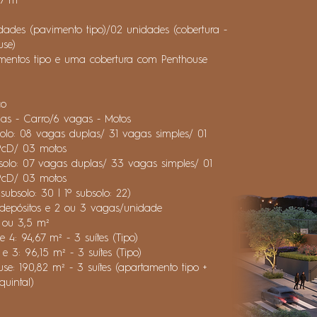
97 m²
dades (pavimento tipo)/02 unidades (cobertura -
use)
imentos tipo e uma cobertura com Penthouse
l
ço
as - Carro/6 vagas - Motos
solo: 08 vagas duplas/ 31 vagas simples/ 01
cD/ 03 motos
solo: 07 vagas duplas/ 33 vagas simples/ 01
cD/ 03 motos
subsolo: 30 | 1º subsolo: 22)
 depósitos e 2 ou 3 vagas/unidade
 ou 3,5 m²
 e 4: 94,67 m² - 3 suítes (Tipo)
 e 3: 96,15 m² - 3 suítes (Tipo)​
se: 190,82 m² - 3 suítes (apartamento tipo +
quintal)