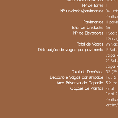
Área total construida
8.020,
Nº de Torres
1
Nº unidades/pavimentos
04 uni
Pentho
Pavimentos
11 pav
Total de Unidades
46
Nº de Elevadores
1 Socia
1 Servi
Total de Vagas
94 vag
Distribuição de vagas por pavimento
1º Sub
vaga P
2º Sub
vaga P
Total de Depósitos
52 (2º 
Depósito e Vagas por unidade
1 ou 2
Área Privativa do Depósito
3,2 m²
Opções de Plantas
Final 1
Final 2
Penthou
jardim/