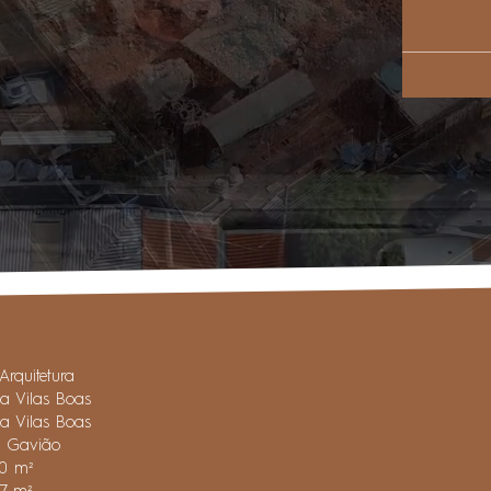
Arquitetura
na Vilas Boas
na Vilas Boas
a Gavião
30 m²